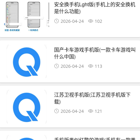
安全换手机Lght版(手机上的安全换机
是什么功能)
2026-04-24
102
国产卡车游戏手机版(一款卡车游戏叫
什么中国)
2026-04-24
113
江苏卫视手机版(江苏卫视手机版下
载)
2026-04-24
121
手机版类似红警的游戏(手机有一款类