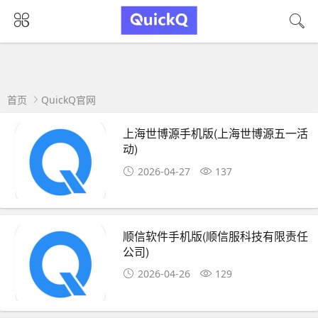
首页
QuickQ官网
上海世博源手机版(上海世博源五一活
动)
2026-04-27
137
顺信软件手机版(顺信服科技有限责任
公司)
2026-04-26
129