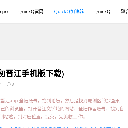
q.io
QuickQ官网
QuickQ加速器
QuickQ
聚
匆晋江手机版下载)
4
3
晋江app 登陆账号，找到论坛，然后是找到原创区的涂画乐
自己的浏览器，打开晋江文学城的网站，登陆作者账号，找到自
复制粘贴，到对应位置，提交，完美收工 你。