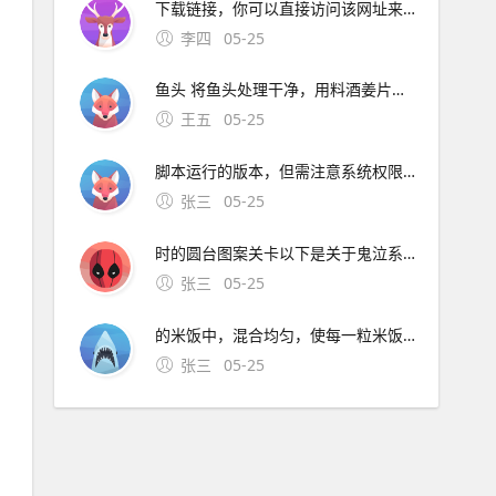
下载链接，你可以直接访问该网址来尝试下载鬼泣4手机版请注意，下载和安装应用时，请确保你的手机处于安全的网络环境，并从官方或信誉良好的第三方应用。鬼泣巅峰之战手游
李四
05-25
鱼头 将鱼头处理干净，用料酒姜片腌制去腥锅中放油，将鱼头两面煎至微黄，加入足够的水和姜片葱段料酒盐等调料，大火烧开后转小火炖煮待鱼头炖至熟透，加入大量的香菜，煮沸几分钟后即可出锅这道菜汤汁鲜美，香菜的香气使鱼肉更加鲜嫩香菜炒饭 准备好剩饭，
王五
05-25
脚本运行的版本，但需注意系统权限兼容性修改 hosts 文件通过屏蔽广。在手机火狐浏览器中屏蔽广告插件，可通过开启“阻止弹出窗口”功能实现，具体步骤如下打开应用并进入菜单先打开火狐浏览器应用，点击右下角的三图标
张三
05-25
时的圆台图案关卡以下是关于鬼泣系列关卡及隐藏关卡的详细信息手机版鬼泣4通血宫模式位置初始可见两种难度简单难度新手适用和普通难度通关普通难度后，血宫模式解锁血宫模式；截止到2020年6月，鬼泣4并未在手机上发售，所以手机版的鬼泣4是下载不到的，可以选择其他已发售
张三
05-25
的米饭中，混合均匀，使每一粒米饭都裹上蛋液其他材料姜丝肉末酱油盐油炒制肉末热锅下油，待油温适中后，放入姜丝和肉末肉末炒至变色，这一步可以增加炒饭的香气和口感调味肉末变色后，加入。
张三
05-25