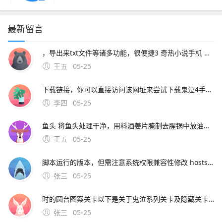
最新留言
，导出来txt文件等诸多功能，很便捷3 奇热小说手机 软件类型安卓APP 软件介绍奇热小说分销系统是一款功能丰富的手机阅读阅读器，海量免费全。4云中书城 v20Android简介 软件介绍中国最大的正版电
王五
05-25
下载链接，你可以直接访问该网址来尝试下载鬼泣4手机版请注意，下载和安装应用时，请确保你的手机处于安全的网络环境，并从官方或信誉良好的第三方应用。鬼泣巅峰之战手游
李四
05-25
鱼头 将鱼头处理干净，用料酒姜片腌制去腥锅中放油，将鱼头两面煎至微黄，加入足够的水和姜片葱段料酒盐等调料，大火烧开后转小火炖煮待鱼头炖至熟透，加入大量的香菜，煮沸几分钟后即可出锅这道菜汤汁鲜美，香菜的香气使鱼肉更加鲜嫩香菜炒饭 准备好剩饭，
王五
05-25
脚本运行的版本，但需注意系统权限兼容性修改 hosts 文件通过屏蔽广。在手机火狐浏览器中屏蔽广告插件，可通过开启“阻止弹出窗口”功能实现，具体步骤如下打开应用并进入菜单先打开火狐浏览器应用，点击右下角的三图标
张三
05-25
时的圆台图案关卡以下是关于鬼泣系列关卡及隐藏关卡的详细信息手机版鬼泣4通血宫模式位置初始可见两种难度简单难度新手适用和普通难度通关普通难度后，血宫模式解锁血宫模式；截止到2020年6月，鬼泣4并未在手机上发售，所以手机版的鬼泣4是下载不到的，可以选择其他已发售
张三
05-25