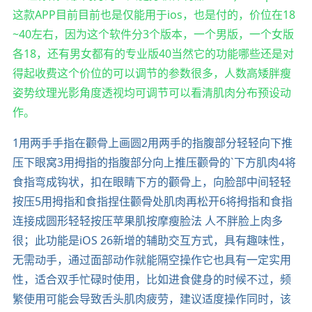
这款APP目前目前也是仅能用于ios，也是付的，价位在18
~40左右，因为这个软件分3个版本，一个男版，一个女版
各18，还有男女都有的专业版40当然它的功能哪些还是对
得起收费这个价位的可以调节的参数很多，人数高矮胖瘦
姿势纹理光影角度透视均可调节可以看清肌肉分布预设动
作。
1用两手手指在颧骨上画圆2用两手的指腹部分轻轻向下推
压下眼窝3用拇指的指腹部分向上推压颧骨的`下方肌肉4将
食指弯成钩状，扣在眼睛下方的颧骨上，向脸部中间轻轻
按压5用拇指和食指捏住颧骨处肌肉再松开6将拇指和食指
连接成圆形轻轻按压苹果肌按摩瘦脸法 人不胖脸上肉多
很；此功能是iOS 26新增的辅助交互方式，具有趣味性，
无需动手，通过面部动作就能隔空操作它也具有一定实用
性，适合双手忙碌时使用，比如进食健身的时候不过，频
繁使用可能会导致舌头肌肉疲劳，建议适度操作同时，该