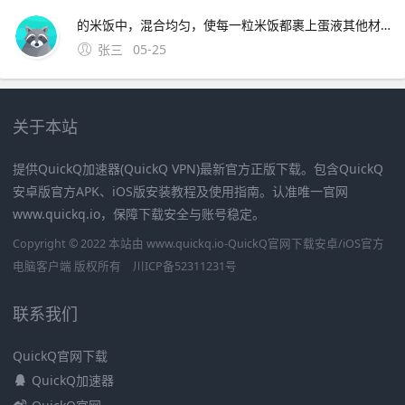
的米饭中，混合均匀，使每一粒米饭都裹上蛋液其他材料姜丝肉末酱油盐油炒制肉末热锅下油，待油温适中后，放入姜丝和肉末肉末炒至变色，这一步可以增加炒饭的香气和口感调味肉末变色后，加入。
张三
05-25
关于本站
提供QuickQ加速器(QuickQ VPN)最新官方正版下载。包含QuickQ
安卓版官方APK、iOS版安装教程及使用指南。认准唯一官网
www.quickq.io，保障下载安全与账号稳定。
Copyright © 2022 本站由 www.quickq.io-QuickQ官网下载安卓/iOS官方
电脑客户端 版权所有
川ICP备52311231号
联系我们
QuickQ官网下载
QuickQ加速器