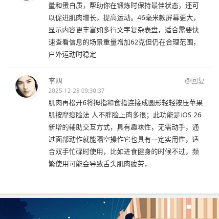
量和蛋白质，帮助你在锻炼时保持最佳状态，还可
以促进肌肉增长，提高运动。46毫米款屏幕更大，
显示内容更丰富如多行文字复杂表盘，适合需要快
速查看信息的场景重量增加62克但仍在合理范围，
户外运动时稳定
李四
@回复
2025-12-28 09:30:37
肌肉再松开6将拇指和食指连接成圆形轻轻按压苹果
肌按摩瘦脸法 人不胖脸上肉多很；此功能是iOS 26
新增的辅助交互方式，具有趣味性，无需动手，通
过面部动作就能隔空操作它也具有一定实用性，适
合双手忙碌时使用，比如进食健身的时候不过，频
繁使用可能会导致舌头肌肉疲劳，