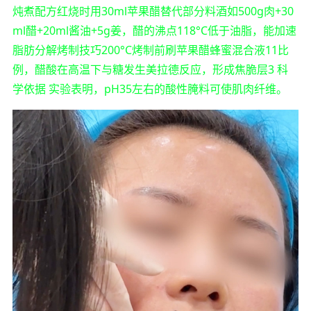
炖煮配方红烧时用30ml苹果醋替代部分料酒如500g肉+30
ml醋+20ml酱油+5g姜，醋的沸点118°C低于油脂，能加速
脂肪分解烤制技巧200°C烤制前刷苹果醋蜂蜜混合液11比
例，醋酸在高温下与糖发生美拉德反应，形成焦脆层3 科
学依据 实验表明，pH35左右的酸性腌料可使肌肉纤维。