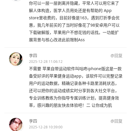
你可以一层一层剥离并隐藏，平常人可以用它来了
解人体构造，医学人员用处还是有帮助的 App
store里收费的，目前好像是163，遇到打折季会优
惠，我几年前买的了当时好像花了98安卓用户可以
下载破解版，苹果用户不想花钱的话找。一功能扩
展背景与核心改进此前限制Ass
李四
@回复
2025-12-28 11:06:12
不需要 苹果自带运动软件叫咕咚iphone版这是一款
备受好评的苹果健身运动app，该软件可以完整记录
用户的运动数据，精确记录各种卡路里消耗状态，
还可以把你的运动成绩实时分享到各大社交平台，
专业训练教练为你指导专属训练计划，提高健身效
率，感兴趣的朋友快去体验吧！二 让你成为肌
李四
@回复
2025-12-28 10:39:00