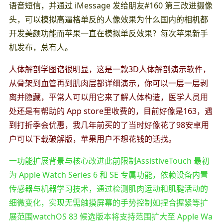
语音短信，并通过 iMessage 发给朋友#160 第三改进摄像
头，可以模拟高逼格单反的人像效果为什么国内的相机都
开发美颜功能而苹果一直在模拟单反效果？每次苹果新手
机发布，总有人。
人体解剖学图谱很明显，这是一款3D人体解剖演示软件，
从骨架到血管再到肌肉层都详细演示，你可以一层一层剥
离并隐藏，平常人可以用它来了解人体构造，医学人员用
处还是有帮助的 App store里收费的，目前好像是163，遇
到打折季会优惠，我几年前买的了当时好像花了98安卓用
户可以下载破解版，苹果用户不想花钱的话找。
一功能扩展背景与核心改进此前限制AssistiveTouch 最初
为 Apple Watch Series 6 和 SE 专属功能，依赖设备内置
传感器与机器学习技术，通过检测肌肉运动和肌腱活动的
细微变化，实现无需触摸屏幕的手势控制如捏合握紧等扩
展范围watchOS 83 候选版本将支持范围扩大至 Apple Wa