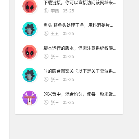
下载链接，你可以直接访问该网址来尝试下载鬼泣4手机版请注意，下载和安装应用时，请确保你的手机处于安全的网络环境，并从官方或信誉良好的第三方应用。鬼泣巅峰之战手游
李四
05-25
鱼头 将鱼头处理干净，用料酒姜片腌制去腥锅中放油，将鱼头两面煎至微黄，加入足够的水和姜片葱段料酒盐等调料，大火烧开后转小火炖煮待鱼头炖至熟透，加入大量的香菜，煮沸几分钟后即可出锅这道菜汤汁鲜美，香菜的香气使鱼肉更加鲜嫩香菜炒饭 准备好剩饭，
王五
05-25
脚本运行的版本，但需注意系统权限兼容性修改 hosts 文件通过屏蔽广。在手机火狐浏览器中屏蔽广告插件，可通过开启“阻止弹出窗口”功能实现，具体步骤如下打开应用并进入菜单先打开火狐浏览器应用，点击右下角的三图标
张三
05-25
时的圆台图案关卡以下是关于鬼泣系列关卡及隐藏关卡的详细信息手机版鬼泣4通血宫模式位置初始可见两种难度简单难度新手适用和普通难度通关普通难度后，血宫模式解锁血宫模式；截止到2020年6月，鬼泣4并未在手机上发售，所以手机版的鬼泣4是下载不到的，可以选择其他已发售
张三
05-25
的米饭中，混合均匀，使每一粒米饭都裹上蛋液其他材料姜丝肉末酱油盐油炒制肉末热锅下油，待油温适中后，放入姜丝和肉末肉末炒至变色，这一步可以增加炒饭的香气和口感调味肉末变色后，加入。
张三
05-25