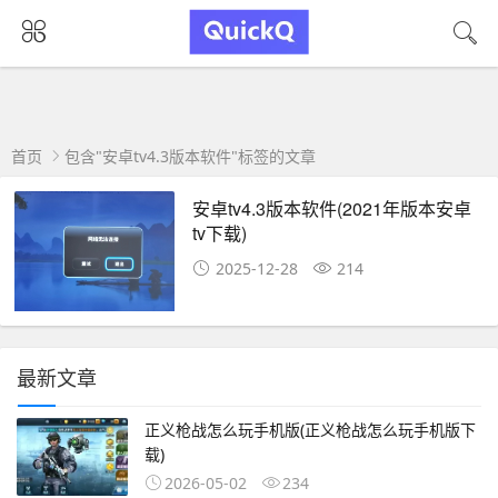
首页
包含"安卓tv4.3版本软件"标签的文章
安卓tv4.3版本软件(2021年版本安卓
tv下载)
2025-12-28
214
最新文章
正义枪战怎么玩手机版(正义枪战怎么玩手机版下
载)
2026-05-02
234