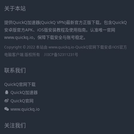
关于本站
提供QuickQ加速器(QuickQ VPN)最新官方正版下载。包含QuickQ
安卓版官方APK、iOS版安装教程及使用指南。认准唯一官网
www.quickq.io，保障下载安全与账号稳定。
Copyright © 2022 本站由 www.quickq.io-QuickQ官网下载安卓/iOS官方
电脑客户端 版权所有
川ICP备52311231号
联系我们
QuickQ官网下载
QuickQ加速器
QuickQ官网
www.quickq.io
关注我们