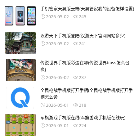
手机管家天翼版云端(天翼管家我的设备怎样设置)
2026-05-02
245
汉游天下手机版登陆(汉游天下官网网站多少)
2026-05-02
241
传说世界手机版彩蛋在哪(传说世界boss怎么召
唤)
2026-05-02
237
全民枪战手机版打开手柄(全民枪战手机版打开手
柄怎么设
2026-05-01
218
军旗游戏手机版在线(军旗游戏手机版在线玩)
2026-05-01
224