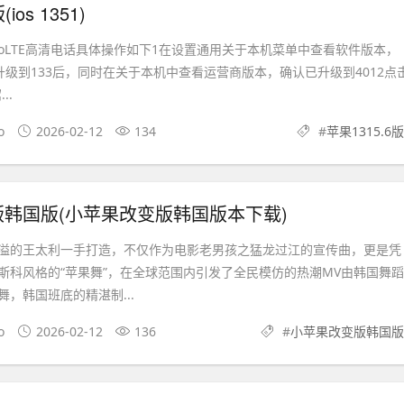
ios 1351)
打开VoLTE高清电话具体操作如下1在设置通用关于本机菜单中查看软件版本，
升级到133后，同时在关于本机中查看运营商版本，确认已升级到4012点
..
o
2026-02-12
134
#
苹果1315.6版
韩国版(小苹果改变版韩国版本下载)
溢的王太利一手打造，不仅作为电影老男孩之猛龙过江的宣传曲，更是凭
斯科风格的“苹果舞”，在全球范围内引发了全民模仿的热潮MV由韩国舞蹈
，韩国班底的精湛制...
o
2026-02-12
136
#
小苹果改变版韩国版