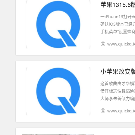
苹果1315.6版(
一iPhone13
确认iOS版本已经
手机菜单“设置蜂窝.
www.quickq.i
小苹果改变版
这首歌曲由才华横
借其标志性舞蹈迪
大师李朱善倾力编舞
www.quickq.i