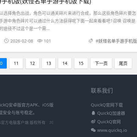
手机版(妖怪名单手游手机版下载)
以选择角色出战，角色可以通关碎片来进行合成，那么这些角色碎片要怎
手游中角色碎片可以通过什么方法获得呢下面一起来看看吧1召唤 召唤是
途径不过这个是一个需...
2026-02-08
101
#
妖怪名单手游手机版
10
11
12
13
14
15
下一页
尾页
联系我们
ickQ安卓版官方APK、iOS版
QuickQ官网下载
障下载安全与账号稳定。
QuickQ加速器
QuickQ官网
安卓/iOS官方电脑客户端 版权所有
川
www.quickq.io