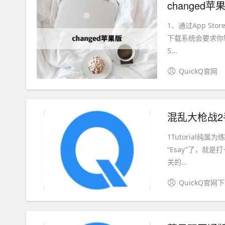
changed苹果版
1、通过App Sto
下载系统会要求你输
S...
QuickQ官网
混乱大枪战2
1Tutorial纯
“Esay”了，就是
关的...
QuickQ官网