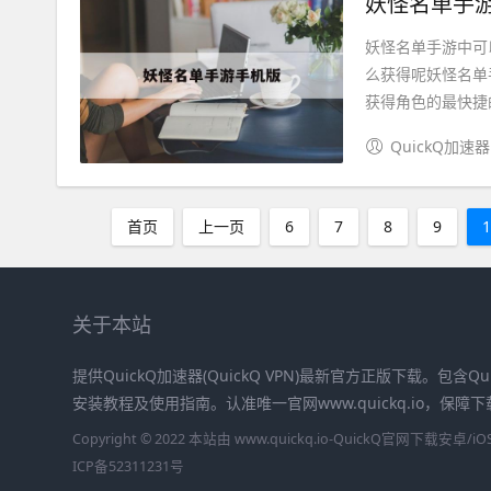
妖怪名单手游
妖怪名单手游中可
么获得呢妖怪名单
获得角色的最快捷的
QuickQ加速器
首页
上一页
6
7
8
9
关于本站
提供QuickQ加速器(QuickQ VPN)最新官方正版下载。包含Qu
安装教程及使用指南。认准唯一官网www.quickq.io，保
Copyright © 2022 本站由 www.quickq.io-QuickQ官网下载
ICP备52311231号