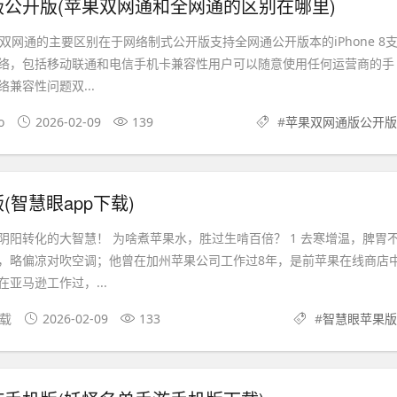
公开版(苹果双网通和全网通的区别在哪里)
双网通的主要区别在于网络制式公开版支持全网通公开版本的iPhone 8
络，包括移动联通和电信手机卡兼容性用户可以随意使用任何运营商的手
兼容性问题双...
o
2026-02-09
139
#
苹果双网通版公开版
(智慧眼app下载)
阴阳转化的大智慧！ 为啥煮苹果水，胜过生啃百倍？ 1 去寒增温，脾胃
，略偏凉对吹空调；他曾在加州苹果公司工作过8年，是前苹果在线商店
亚马逊工作过，...
下载
2026-02-09
133
#
智慧眼苹果版