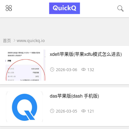
首页
www.quickq.io
xdefi苹果版(苹果xdfu模式怎么进去)
2026-03-06
132
das苹果版(dash 手机版)
2026-03-05
121