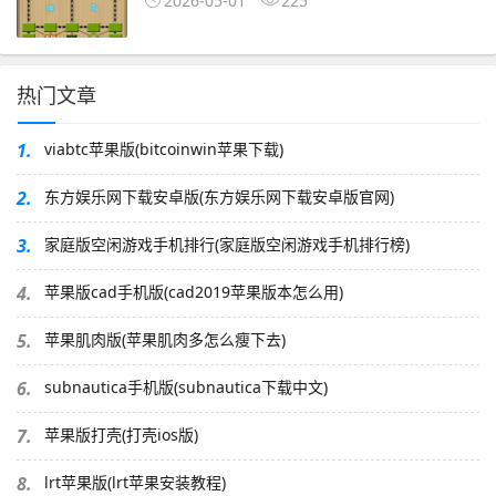
2026-05-01
225
热门文章
1.
viabtc苹果版(bitcoinwin苹果下载)
2.
东方娱乐网下载安卓版(东方娱乐网下载安卓版官网)
3.
家庭版空闲游戏手机排行(家庭版空闲游戏手机排行榜)
4.
苹果版cad手机版(cad2019苹果版本怎么用)
5.
苹果肌肉版(苹果肌肉多怎么瘦下去)
6.
subnautica手机版(subnautica下载中文)
7.
苹果版打壳(打壳ios版)
8.
lrt苹果版(lrt苹果安装教程)