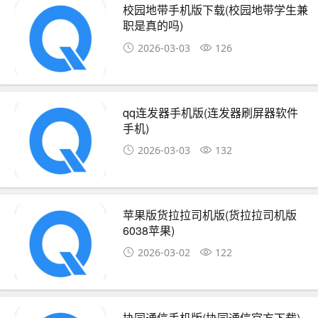
校园地带手机版下载(校园地带学生兼
职是真的吗)
2026-03-03
126
qq连发器手机版(连发器刷屏器软件
手机)
2026-03-03
132
苹果版货拉拉司机版(货拉拉司机版
6038苹果)
2026-03-02
122
协同通信手机版(协同通信官方下载)