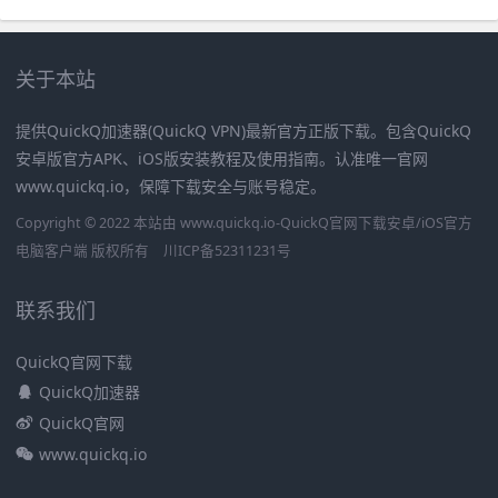
关于本站
提供QuickQ加速器(QuickQ VPN)最新官方正版下载。包含QuickQ
安卓版官方APK、iOS版安装教程及使用指南。认准唯一官网
www.quickq.io，保障下载安全与账号稳定。
Copyright © 2022 本站由 www.quickq.io-QuickQ官网下载安卓/iOS官方
电脑客户端 版权所有
川ICP备52311231号
联系我们
QuickQ官网下载
QuickQ加速器
QuickQ官网
www.quickq.io