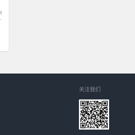
供
”
关注我们