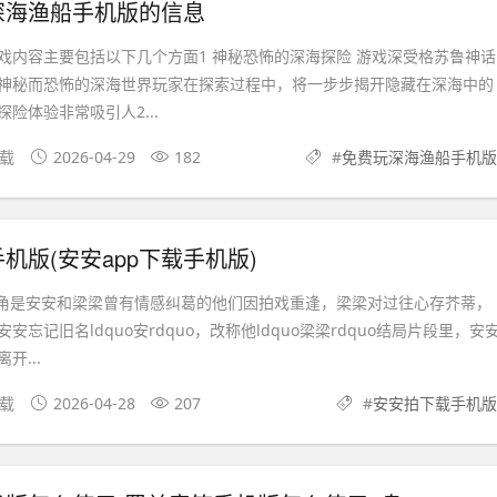
深海渔船手机版的信息
戏内容主要包括以下几个方面1 神秘恐怖的深海探险 游戏深受格苏鲁神话
神秘而恐怖的深海世界玩家在探索过程中，将一步步揭开隐藏在深海中的
险体验非常吸引人2...
下载
2026-04-29
182
#
免费玩深海渔船手机版
机版(安安app下载手机版)
主角是安安和梁梁曾有情感纠葛的他们因拍戏重逢，梁梁对过往心存芥蒂，
安忘记旧名ldquo安rdquo，改称他ldquo梁梁rdquo结局片段里，安
开...
下载
2026-04-28
207
#
安安拍下载手机版