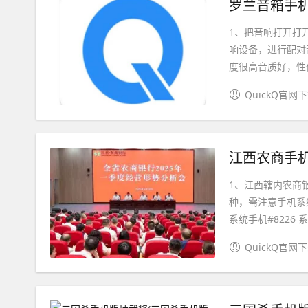
罗兰音箱手机
1、把音响打开打
响设备，进行配对
度很高音质好，性价
QuickQ官网
江西农商手机
1、江西辖内农商
种，需注意手机系统
系统手机#8226 系.
QuickQ官网