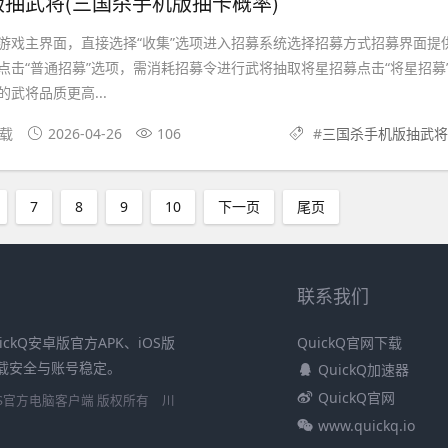
抽武将(三国杀手机版抽卡概率)
游戏主界面，直接选择“收集”选项进入招募系统选择招募方式招募界面提
点击“普通招募”选项，需消耗招募令进行武将抽取将星招募点击“将星招募
武将品质更高...
下载
2026-04-26
106
#
三国杀手机版抽武将
7
8
9
10
下一页
尾页
联系我们
ickQ安卓版官方APK、iOS版
QuickQ官网下载
障下载安全与账号稳定。
QuickQ加速器
QuickQ官网
安卓/iOS官方电脑客户端 版权所有
川
www.quickq.io