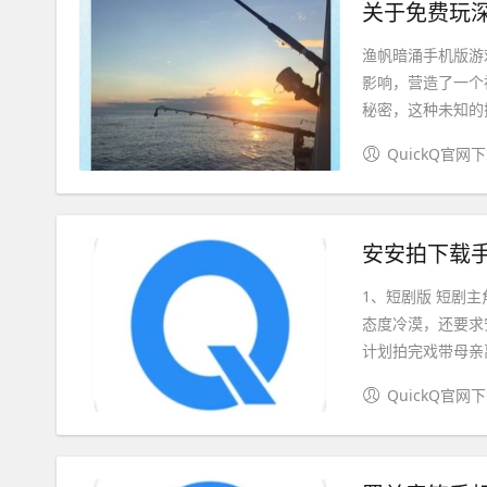
关于免费玩
渔帆暗涌手机版游
影响，营造了一个
秘密，这种未知的探
QuickQ官网
安安拍下载手
1、短剧版 短剧
态度冷漠，还要求安
计划拍完戏带母亲离
QuickQ官网